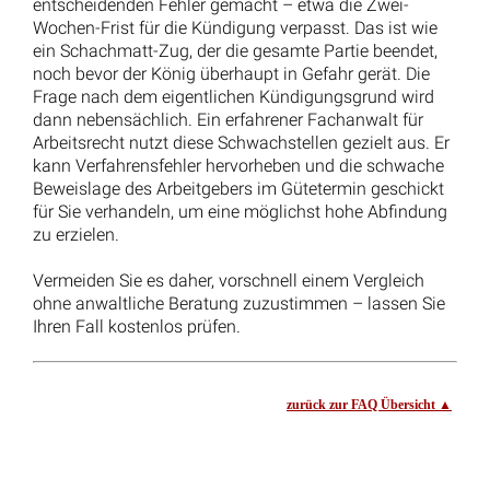
Kontaktformular
Termin vereinbaren
Impressum
Datenschutz
Mandantenhinweise nach DSGVO
Widerrufsbelehrung
Online Mandatsbedingungen
Kontakt
Glossar & FAQ
© 2025
–
Rechtsanwälte Kotz GbR – Arbeitsrecht Siegen
Alle Rechte vorbehalten.