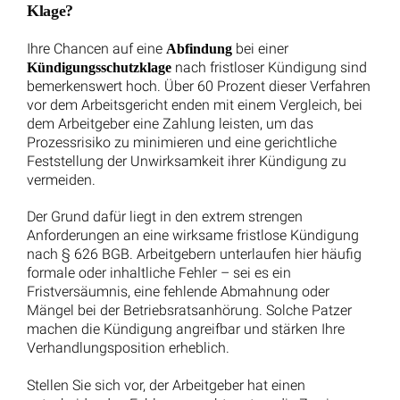
Rechtsanwalt und Notar Dr. Christian Kotz
Fachanwalt für Verkehrsrecht
Fachanwalt für Versicherungsrecht
Notar mit Amtssitz in Kreuztal
Bürozeiten:
von 8-18 Uhr
Montags bis Donnerstags
von 8-16 Uhr
Freitags
Individuelle Terminvereinbarung:
Mo-Do nach 18 Uhr und Samstags möglich.
Wir richten uns flexibel an die Bedürfnisse unserer
Mandanten.