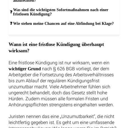
Altersteilzeit im Blockmodell: Halbe Arbeitszeit bedeutet
halben Inflationsausgleich