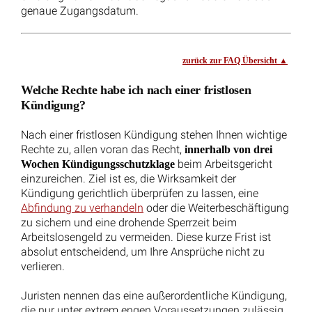
Entgelttransparenzgesetz: BAG begrenzt
Auskunftsanspruch örtlich und zeitlich