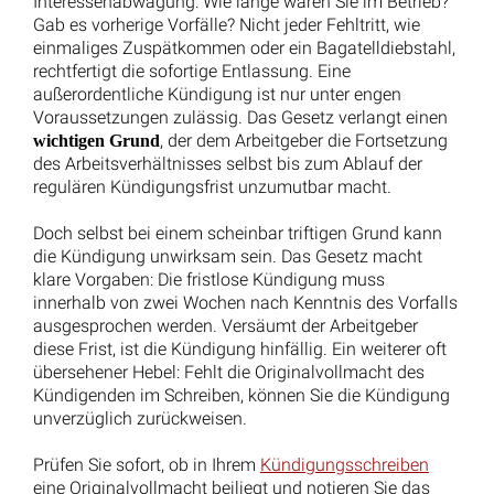
Wiederheirat vor Tod des Ex-Mannes: Ex-Frau verliert
Rentenabfindung