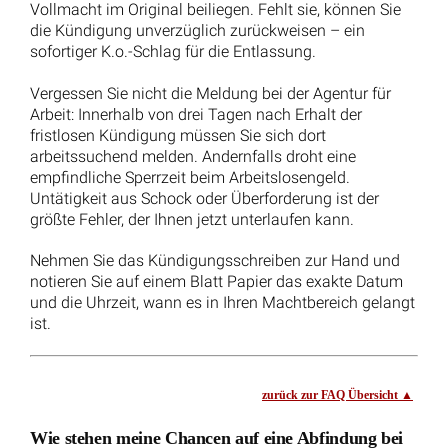
Unsere Kontaktinformationen
Rechtsanwälte Kotz GbR
Siegener Str. 104 – 106
D-57223 Kreuztal – Buschhütten
(Kreis Siegen – Wittgenstein)
Telefon: 02732 791079
(
Tel. Auskünfte sind unverbindlich!)
Telefax: 02732 791078
E-Mail Anfragen:
info@ra-kotz.de
ra-kotz@web.de
Rechtsanwalt Hans Jürgen Kotz
Fachanwalt für Arbeitsrecht