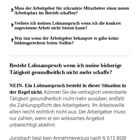
Rechtsanwalt und Notar Dr. Christian Kotz
Fachanwalt für Verkehrsrecht
Fachanwalt für Versicherungsrecht
Notar mit Amtssitz in Kreuztal
Bürozeiten:
von 8-18 Uhr
Montags bis Donnerstags
von 8-16 Uhr
Freitags
Individuelle Terminvereinbarung:
Mo-Do nach 18 Uhr und Samstags möglich.
Wir richten uns flexibel an die Bedürfnisse unserer
Mandanten.