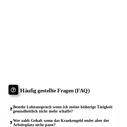
Unsere Kontaktinformationen
Rechtsanwälte Kotz GbR
Siegener Str. 104 – 106
D-57223 Kreuztal – Buschhütten
(Kreis Siegen – Wittgenstein)
Telefon: 02732 791079
(
Tel. Auskünfte sind unverbindlich!)
Telefax: 02732 791078
E-Mail Anfragen:
info@ra-kotz.de
ra-kotz@web.de
Rechtsanwalt Hans Jürgen Kotz
Fachanwalt für Arbeitsrecht