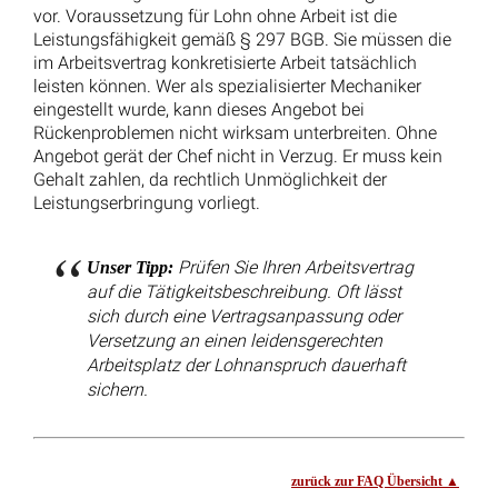
Kontaktformular
Termin vereinbaren
Impressum
Datenschutz
Mandantenhinweise nach DSGVO
Widerrufsbelehrung
Online Mandatsbedingungen
Kontakt
Glossar & FAQ
© 2025
–
Rechtsanwälte Kotz GbR – Arbeitsrecht Siegen
Alle Rechte vorbehalten.