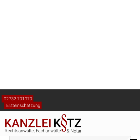
Unwirksame Ablösung der Pensionskassenzusage: BAG
gibt Rentner Recht