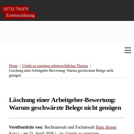
Skip
to
02732 791079
content
Ersteinschätzung
M
Home
Urteile zu sonstigen arbeitsrechtlichen Themen
Löschung einer Arbeitgeber-Bewertung: Warum geschwärzte Belege nicht
genügen
Löschung einer Arbeitgeber-Bewertung:
Warum geschwärzte Belege nicht genügen
Veröffentlicht von:
Rechtsanwalt und Fachanwalt
Hans Jürgen
Kotz
|
am
11
.
April
2026
|
in:
Urteile zu sonstigen