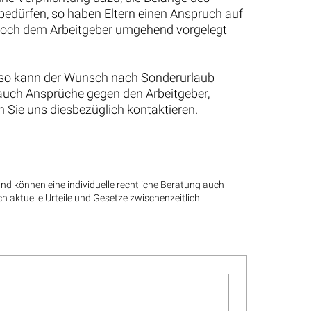
albe
Wiederheirat vor Tod des Ex-Mannes:
Ex-Frau verliert Rentenabfindung