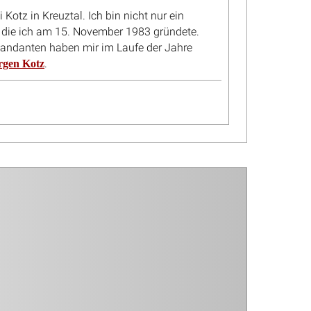
tgeber
Kündigung ohne Zustimmung des
Inklusionsamtes: Raumpflegerin
gewinnt trotz Unkenntnis