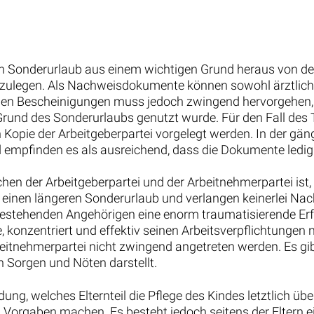
Fristlose Kündigung anfechten: So wehren Sie
sich erfolgreich
tere interessante arbeitsrechtliche Urt