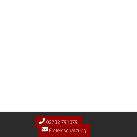
Hans Jürgen Kotz
Mein Name ist Hans Jürgen
erfahrener Fachanwalt für
Meine tiefe Leidenschaf
einen Namen gemacht, ins
Unsere Hilf