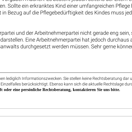
tschaft als Arbeitszeit:
Altersteilzeit im Blockmodell: H
eamter scheitert trotz 44 Prozent
Arbeitszeit bedeutet halben
Inflationsausgleich