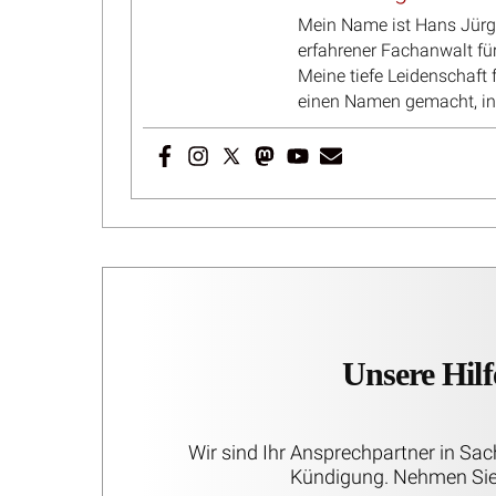
Entgelttransparenzgesetz: BAG begrenzt
Unwirk
Auskunftsanspruch örtlich und zeitlich
Pension
Rentner