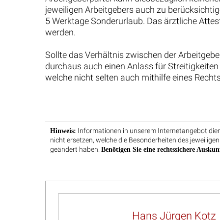
Arbeitszeugnis: Erneute Festsetzung von
Rufberei
einem Zwangsgeld bis 25.000 Euro
Polizeib
nach 2 Jahren