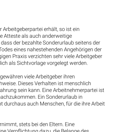
Formfehler bei Kündigung? Was Sie jetzt tun
müssen!
eile