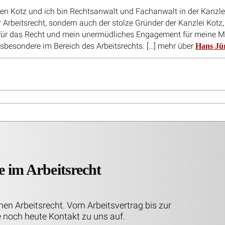
same Ablösung der
Unterlassene Zielvorgabe: Arbei
skassenzusage: BAG gibt
schuldet 100 % des Bonus als
 Recht
Schadensersatz
Unsere Kontaktinformationen