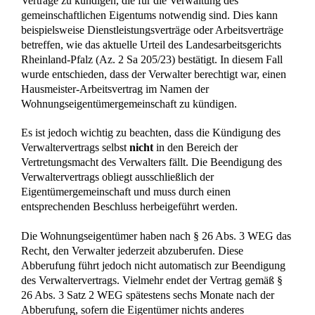
Kontaktformular
Termin vereinbaren
Impressum
Datenschutz
Mandantenhinweise nach DSGVO
Widerrufsbelehrung
Online Mandatsbedingungen
Kontakt
Glossar & FAQ
© 2025
Rechtsanwälte Kotz GbR – Arbeitsrecht Siegen
–
Alle Rechte vorbehalten.