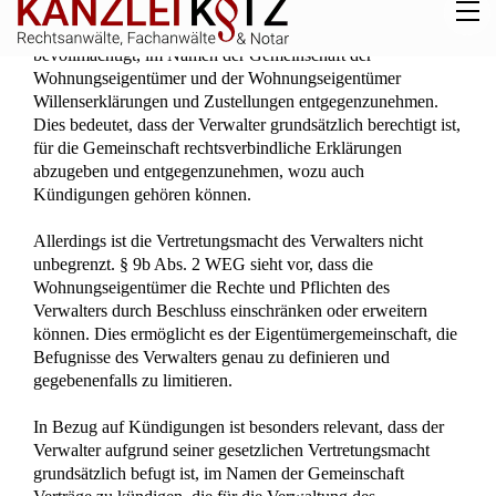
Rechtsanwalt und Notar Dr. Christian Kotz
Fachanwalt für Verkehrsrecht
Fachanwalt für Versicherungsrecht
Notar mit Amtssitz in Kreuztal
Bürozeiten:
Montags bis Donnerstags
von 8-18 Uhr
Freitags
von 8-16 Uhr
Individuelle Terminvereinbarung:
Mo-Do nach 18 Uhr und Samstags möglich.
Wir richten uns flexibel an die Bedürfnisse unserer
Mandanten.