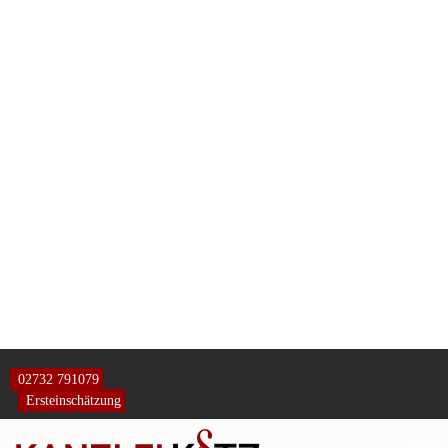
Unsere Kontaktinformationen
Rechtsanwälte Kotz GbR
Siegener Str. 104 – 106
D-57223 Kreuztal – Buschhütten
(Kreis Siegen – Wittgenstein)
Telefon: 02732 791079
(
Tel. Auskünfte sind unverbindlich!)
Telefax: 02732 791078
E-Mail Anfragen:
info@ra-kotz.de
ra-kotz@web.de
Rechtsanwalt Hans Jürgen Kotz
Fachanwalt für Arbeitsrecht