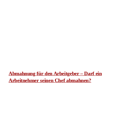
Unsere Kontaktinformationen
Rechtsanwälte Kotz GbR
Siegener Str. 104 – 106
D-57223 Kreuztal – Buschhütten
(Kreis Siegen – Wittgenstein)
Telefon: 02732 791079
(
Tel. Auskünfte sind unverbindlich!)
Telefax: 02732 791078
E-Mail Anfragen:
info@ra-kotz.de
ra-kotz@web.de
Rechtsanwalt Hans Jürgen Kotz
Fachanwalt für Arbeitsrecht