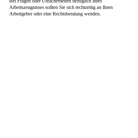
abgeben.
Hinweis:
Informationen in unserem Internetangebot dienen
lediglich Informationszwecken. Sie stellen keine Rechtsberatung
dar und können eine individuelle rechtliche Beratung auch nicht
ersetzen, welche die Besonderheiten des jeweiligen Einzelfalles
berücksichtigt. Ebenso kann sich die aktuelle Rechtslage durch
aktuelle Urteile und Gesetze zwischenzeitlich geändert haben.
Benötigen Sie eine rechtssichere Auskunft oder eine
persönliche Rechtsberatung, kontaktieren Sie uns bitte.