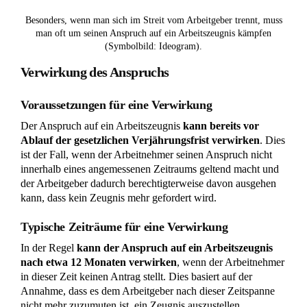
Hans Jürgen Kotz
Mein Name ist Hans Jürgen Kotz und ich bin
Rechtsanwalt und Fachanwalt in der Kanzlei
Kotz in Kreuztal. Ich bin nicht nur ein
erfahrener Fachanwalt für Arbeitsrecht,
sondern auch der stolze Gründer der Kanzlei
Kotz, die ich am 15. November 1983
gründete. Meine tiefe Leidenschaft für das
Recht und mein unermüdliches Engagement
für meine Mandanten haben mir im Laufe der
Jahre einen Namen gemacht, insbesondere im
Bereich des Arbeitsrechts. […] mehr über
Hans Jürgen Kotz
.