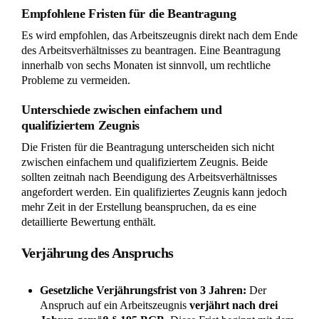
der Anspruch in der Praxis schon früher verwirkt
sein, oft bereits nach 6-12 Monaten.
Was kann ich tun, wenn mein Arbeitgeber kein
Zeugnis ausstellt?
Wenn Ihr Arbeitgeber trotz Aufforderung kein
Zeugnis ausstellt, können Sie zunächst eine
schriftliche Mahnung mit Fristsetzung senden.
Bleibt dies erfolglos, können Sie Ihren Anspruch
gerichtlich durchsetzen. In dringenden Fällen ist
auch ein Antrag auf einstweilige Verfügung
möglich.
Kann ich nach Jahren noch Korrekturen an
meinem Arbeitszeugnis verlangen?
Für Korrekturen an einem Arbeitszeugnis gibt es
keine feste gesetzliche Frist. In der Regel gewähren
Gerichte etwa 6 Monate Zeit, um eine Korrektur zu
verlangen. In manchen Fällen kann diese Frist auch
bis zu 3 Jahre betragen. Es ist jedoch ratsam,
Korrekturen so schnell wie möglich nach Erhalt des
Zeugnisses zu beantragen.