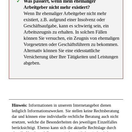
Erstattungsanspruch nach dem Infektionsschutzgesetz:
Home-Office ohne Verdienstausfall