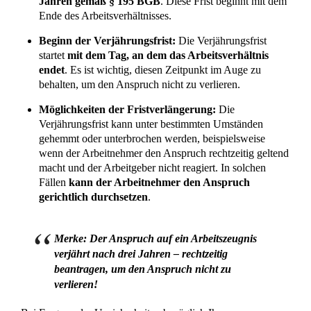
Habe ich während meines laufenden
Arbeitsverhältnisses Anspruch auf ein
Zwischenzeugnis?
Ja, Sie haben das Recht, während eines laufenden
Arbeitsverhältnisses ein Zwischenzeugnis zu
verlangen, sofern ein berechtigtes Interesse besteht.
Dies kann beispielsweise bei einem
Vorgesetztenwechsel, einer wesentlichen Änderung
des Aufgabenbereichs oder bei einer geplanten
Bewerbung der Fall sein.
Was passiert, wenn mein ehemaliger
Arbeitgeber nicht mehr existiert?
Wenn Ihr ehemaliger Arbeitgeber nicht mehr
existiert, z.B. aufgrund einer Insolvenz oder
Geschäftsaufgabe, kann es schwierig sein, ein
Arbeitszeugnis zu erhalten. In solchen Fällen
können Sie versuchen, ein Zeugnis von ehemaligen
Vorgesetzten oder Geschäftsführern zu bekommen.
Alternativ können Sie eine eidesstattliche
Versicherung über Ihre Tätigkeiten und Leistungen