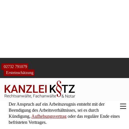
Arbeitsverhältnisses beantragen und bei Unstimmigkeiten
eine Korrektur verlangen.
Bei Problemen mit der Ausstellung oder dem Inhalt des
Zeugnisses kann die Unterstützung eines erfahrenen
Rechtsanwalts, wie Hans Jürgen Kotz, hilfreich sein. So wird
sichergestellt, dass die eigenen Rechte gewahrt bleiben und
das Zeugnis den beruflichen Anforderungen entspricht.
✔ Wichtige Fragen und Zusammenhänge
kurz erklärt
Wie lange habe ich nach Beendigung meines
Arbeitsverhältnisses Zeit, ein Arbeitszeugnis zu
beantragen?
Grundsätzlich haben Sie einen
Anspruch auf ein Arbeitszeugnis bis zur
gesetzlichen Verjährungsfrist von drei Jahren. Diese
Frist beginnt mit dem Ende des Jahres, in dem das
Arbeitsverhältnis beendet wurde. Allerdings kann