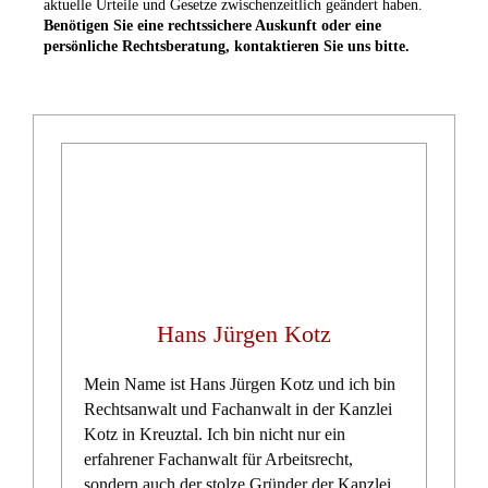
Gesamtzusage zur Beihilfe: Ersatzregelung von 2024
unwirksam