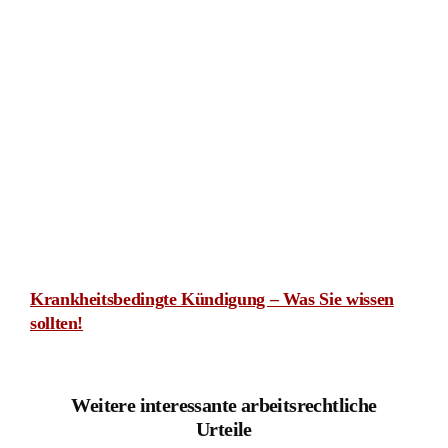
Rechtsanwalt und Notar Dr. Christian Kotz
Fachanwalt für Verkehrsrecht
Fachanwalt für Versicherungsrecht
Notar mit Amtssitz in Kreuztal
Bürozeiten:
Montags bis Donnerstags
von 8-18 Uhr
Freitags
von 8-16 Uhr
Individuelle Terminvereinbarung:
Mo-Do nach 18 Uhr und Samstags möglich.
Wir richten uns flexibel an die Bedürfnisse unserer
Mandanten.