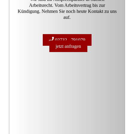
Nachzahlung der Punkteinsatzprämie: 53 Saisonpunkte
zählen nur bei eigenem Einsatz