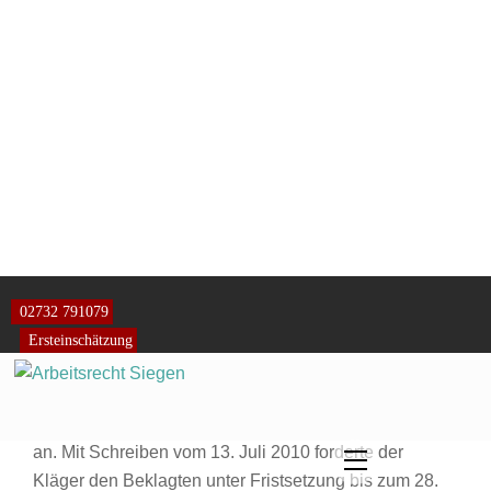
Wegen des genauen Wortlauts der Vereinbarung wird
auf die Kopie Bl. 35 d. A. Bezug genommen. Im April
2009 erhielt der Beklagte von der
Insolvenzschuldnerin einen Betrag in Höhe von
27.000,00 €. Am 01. Mai 2009 zahlte er an sie
1.008,96 €. Aufgrund der Ratenzahlungsvereinbarung
flossen an die Insolvenzschuldnerin insgesamt
3.491,04 €.
Mit Schreiben vom 03. August 2010 sprach der Kläger
eine Kündigung des Darlehensvertrages aus und
forderte den Beklagten zur Zahlung des noch offenen
Restbetrages auf. Der Rechtsanwalt des Beklagten
rügte im Schreiben vom 05. August 2010 die Fälligkeit
des Darlehens und bot eine Rückzahlung der noch
ausstehenden Darlehenssumme in Raten á 500,00 €
an. Mit Schreiben vom 13. Juli 2010 forderte der
Kläger den Beklagten unter Fristsetzung bis zum 28.