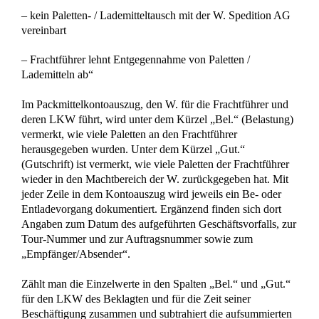
Unsere Kontaktinformationen
Rechtsanwälte Kotz GbR
Siegener Str. 104 – 106
D-57223 Kreuztal – Buschhütten
(Kreis Siegen – Wittgenstein)
Telefon: 02732 791079
(
Tel. Auskünfte sind unverbindlich!)
Telefax: 02732 791078
E-Mail Anfragen:
info@ra-kotz.de
ra-kotz@web.de
Rechtsanwalt Hans Jürgen Kotz
Fachanwalt für Arbeitsrecht