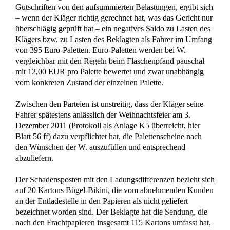
Rechtsanwalt und Notar Dr. Christian Kotz
Fachanwalt für Verkehrsrecht
Fachanwalt für Versicherungsrecht
Notar mit Amtssitz in Kreuztal
Bürozeiten:
Montags bis Donnerstags
von 8-18 Uhr
Freitags
von 8-16 Uhr
Individuelle Terminvereinbarung:
Mo-Do nach 18 Uhr und Samstags möglich.
Wir richten uns flexibel an die Bedürfnisse unserer
Mandanten.