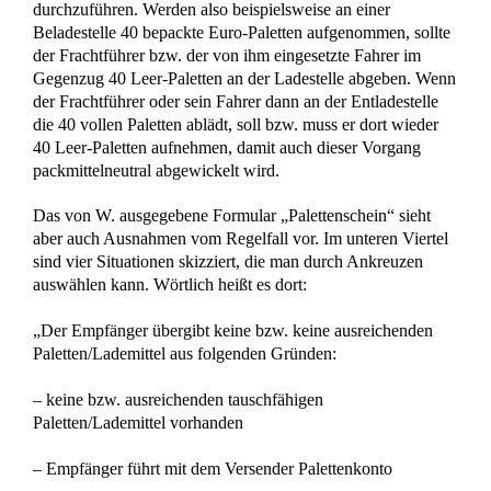
Eingruppierung BAT/AOK-Neu: Fachberatung zählt als
Kundenbetreuung