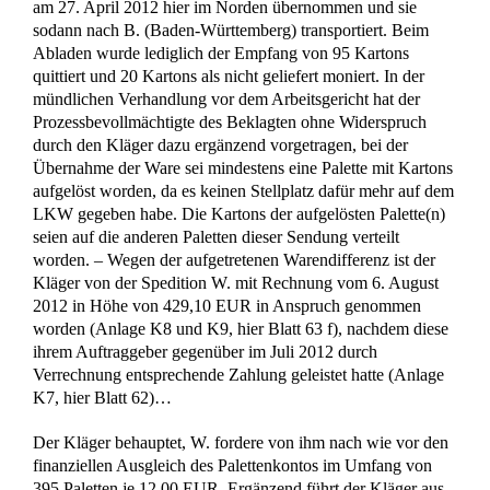
Kontaktformular
Termin vereinbaren
Impressum
Datenschutz
Mandantenhinweise nach DSGVO
Widerrufsbelehrung
Online Mandatsbedingungen
Kontakt
Glossar & FAQ
© 2025
Rechtsanwälte Kotz GbR – Arbeitsrecht Siegen
–
Alle Rechte vorbehalten.