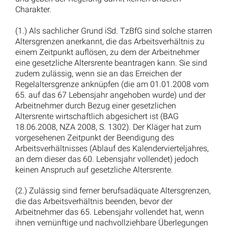
Volle Erwerbsminderungsrente: Anhörungsrüge gegen
PKH-Versagung abgewiesen