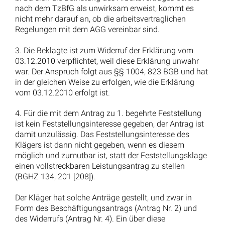
Unwirksame Ablösung der Pensionskassenzusage: BAG
gibt Rentner Recht