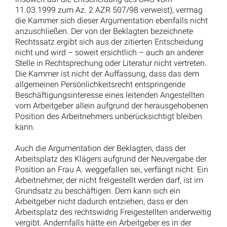
Lohnfortzahlung bei selbstverschuldeter
Arbeitsunfähigkeit