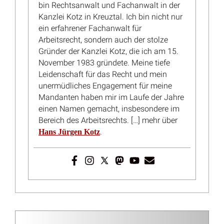
Kontaktformular
Termin vereinbaren
Impressum
Datenschutz
Mandantenhinweise nach DSGVO
Widerrufsbelehrung
Online Mandatsbedingungen
Kontakt
Glossar & FAQ
© 2025
–
Rechtsanwälte Kotz GbR – Arbeitsrecht Siegen
Alle Rechte vorbehalten.