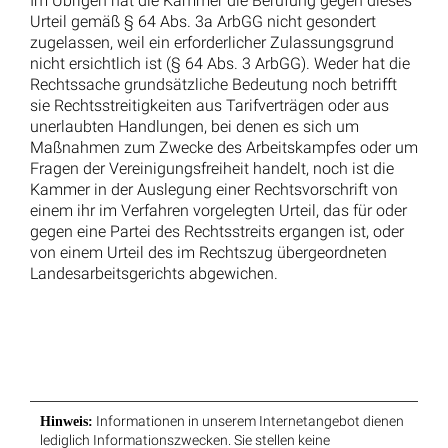
Unsere Kontaktinformationen
Rechtsanwälte Kotz GbR
Siegener Str. 104 – 106
D-57223 Kreuztal – Buschhütten
(Kreis Siegen – Wittgenstein)
Telefon: 02732 791079
(
Tel. Auskünfte sind unverbindlich!)
Telefax: 02732 791078
E-Mail Anfragen:
info@ra-kotz.de
ra-kotz@web.de
Rechtsanwalt Hans Jürgen Kotz
Fachanwalt für Arbeitsrecht