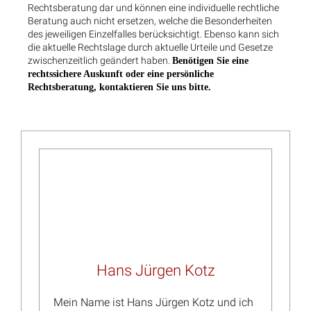
Rechtsanwalt und Notar Dr. Christian Kotz
Fachanwalt für Verkehrsrecht
Fachanwalt für Versicherungsrecht
Notar mit Amtssitz in Kreuztal
Bürozeiten:
von 8-18 Uhr
Montags bis Donnerstags
von 8-16 Uhr
Freitags
Individuelle Terminvereinbarung:
Mo-Do nach 18 Uhr und Samstags möglich.
Wir richten uns flexibel an die Bedürfnisse unserer
Mandanten.