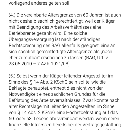
Wiederheirat vor Tod des Ex-Mannes: Ex-Frau verliert
Rentenabfindung