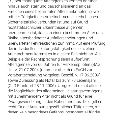
Rufbereitschaft als Arbeitszeit: Polizeibeamter scheitert
trotz 44 Prozent