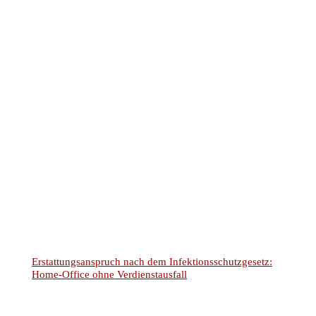
Kontaktformular
Termin vereinbaren
Impressum
Datenschutz
Mandantenhinweise nach DSGVO
Widerrufsbelehrung
Online Mandatsbedingungen
Kontakt
Glossar & FAQ
© 2025
–
Rechtsanwälte Kotz GbR – Arbeitsrecht Siegen
Alle Rechte vorbehalten.