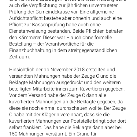
gemahnt wird, erläutert die Beklagte nicht. Und die
Beklagte musste aus den oberhalb dargestellten
Gründen auch nicht davon ausgehen, dass sie zu
wenig mahnt.
2.
Hinsichtlich der am 31.12.2018 verjährten Forderungen
kann dahin stehen, ob die Beklagte arbeitsvertragliche
Pflichten verletzt hat. Die Klägerin behauptet, die
Beklagte sei damit beauftragt worden, dafür Sorge zu
tragen, dass alle ausgedruckten und kuvertierten
Mahnungen in die Poststelle gebracht bzw. frankiert
werden. Den Vortrag der Klägerin als wahr unterstellt,
hätte die Beklagte ihre arbeitsvertraglichen Pflichten
verletzt, indem 150 bereits kuvertierte Mahnungen
nicht in die Poststelle gelangten, nicht frankiert und
somit auch nicht versandt wurden.
Die Beklagte handelte aber weder grob fahrlässig noch
vorsätzlich. Gemäß § 3 Abs. 6 TVÖD ist die
Schadenhaftung der Beschäftigten bei dienstlich oder