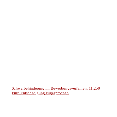
Unsere Kontaktinformationen
Rechtsanwälte Kotz GbR
Siegener Str. 104 – 106
D-57223 Kreuztal – Buschhütten
(Kreis Siegen – Wittgenstein)
Telefon: 02732 791079
(
Tel. Auskünfte sind unverbindlich!)
Telefax: 02732 791078
E-Mail Anfragen:
info@ra-kotz.de
ra-kotz@web.de
Rechtsanwalt Hans Jürgen Kotz
Fachanwalt für Arbeitsrecht