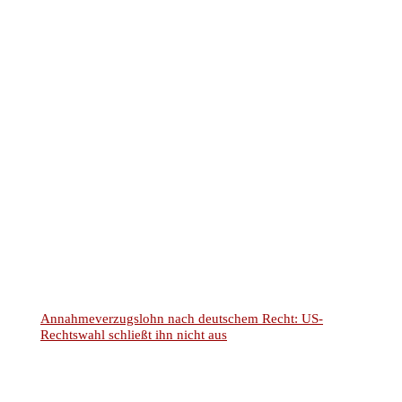
Rechtsanwalt und Notar Dr. Christian Kotz
Fachanwalt für Verkehrsrecht
Fachanwalt für Versicherungsrecht
Notar mit Amtssitz in Kreuztal
Bürozeiten:
von 8-18 Uhr
Montags bis Donnerstags
von 8-16 Uhr
Freitags
Individuelle Terminvereinbarung:
Mo-Do nach 18 Uhr und Samstags möglich.
Wir richten uns flexibel an die Bedürfnisse unserer
Mandanten.