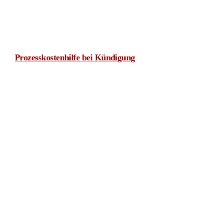
Nachzahlung der Punkteinsatzprämie: 53 Saisonpunkte
zählen nur bei eigenem Einsatz