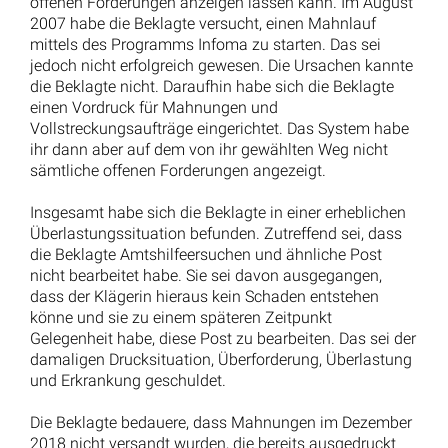
Schadensersatzklage sind, trägt sie nicht vor.
Schließlich trägt die Klägerin ein erhebliches
Mitverschulden daran, dass die von ihr behaupteten
150 Mahnungen nicht versandt wurden. Ende 2018
war bereits aufgefallen, dass die Beklagte offene
Forderungen nicht gemahnt hatte. Dem Zeugen C war
die Verantwortung für die Gemeindekasse übertragen
worden. Er sollte die Verjährung der Forderungen aus
dem Jahr 2013 verhindern. Er wäre daher dafür
verantwortlich gewesen, durch geeignete Überprüfung
– möglicherweise einen Kontrollgang – dafür Sorge zu
tragen, dass die offensichtlich überlastete Klägerin
ihren Pflichten nachkommt. Das ist nicht geschehen.
II.
Als unterlegene Partei hat die Klägerin die Kosten des
Rechtsstreits zu tragen. Der Wert des
Streitgegenstandes entspricht dem Nennwert des
eingeklagten Betrages.