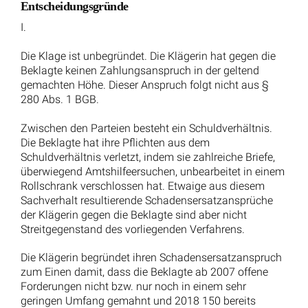
Hans Jürgen Kotz
Mein Name ist Hans Jürgen Kotz und ich
bin Rechtsanwalt und Fachanwalt in der
Kanzlei Kotz in Kreuztal. Ich bin nicht nur
ein erfahrener Fachanwalt für
Arbeitsrecht, sondern auch der stolze
Gründer der Kanzlei Kotz, die ich am 15.
November 1983 gründete. Meine tiefe
Leidenschaft für das Recht und mein
unermüdliches Engagement für meine
Mandanten haben mir im Laufe der Jahre
einen Namen gemacht, insbesondere im
Bereich des Arbeitsrechts. […] mehr über
.
Hans Jürgen Kotz