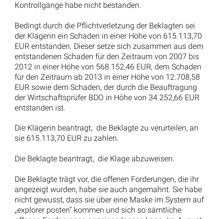
betrieblich veran-lassten Tätigkeiten auf Vorsatz und
grobe Fahrlässigkeit beschränkt. Leicht fahrlässig
handelt demnach, wer die im Verkehr erforderliche
Sorgfalt außer Acht lässt, § 276 Abs. 2 BGB. Das wäre
der Beklagten – den Vortrag der Klägerin als wahr
unterstellt – vorzuwerfen. Grobe Fahrlässigkeit liegt
dagegen vor, wenn die verkehrserforderliche Sorgfalt in
besonders schwerem Maße verletzt wird, indem schon
einfachste, ganz naheliegende Überlegungen nicht
angestellt werden sowie das nicht beachtet wird, was
im vorliegenden Fall jedem hätte einleuchten müssen.
Daran fehlt es vorliegend.
Darüber hinaus hat die Klägerin den Schaden nicht
schlüssig dargelegt. Sie listet 281 offene Forderungen
auf, die mit Ablauf des 31.12.2018 verjährt sind, was
nach dem Vortrag der Klägerin darauf beruht, dass
keine Mahnung versandt wurde. Gleichzeitig trägt sie
vor, dass 150 Mahnungen nicht versandt wurden und
sie aufgrund dessen Schadensersatz von der Beklagten
verlangt. Welche Forderungen Gegenstand der