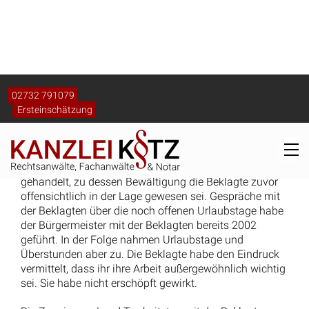
genommen.
Sie hat das Programm Infoma falsch bedient.
Hierdurch wurde ihr nur ein Teil der offenen
Forderungen angezeigt. Es kann dahin stehen, ob die
Beklagte ausreichend geschult war, da die ungewollte
Fehlbedienung eines zur Verfügung gestellten
Computerprogramms keine schuldhafte Verletzung
arbeitsvertraglicher Pflichten darstellt. Dafür, dass die
Beklagte das Programm Infoma wissentlich falsch
bedient hat, bestehen keine Anhaltspunkte. Das trägt
auch die Klägerin nicht vor.
Der Beklagten hätte auch nicht auffallen müssen, dass
ihr nur ein Teil der Forderungen angezeigt wird. Die
Klägerin trägt vor, regulär seien 100 bis 200
Mahnungen pro Monat zu erstellen. Das sind
mindestens ca. 1.200 Mahnungen pro Jahr. Bei den
verjährten Forderungen von 2007 bis 2011 handelt es
sich nach der Aufstellung der Klägerin um 349
Forderungen, die verjährt sind, da sie nicht gemahnt
wurden. Von den in dem Jahr 2012 fällig gewordenen