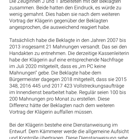
Forderungen sind nach der Auflistung der Klägerin 137
Forderungen verjährt, weil sie nicht gemahnt wurden.
Die Klägerin trägt also vor, dass in einem Zeitraum von
sechs Jahren, nämlich von 2007 bis 2012 486
Forderungen verjährt sind, da sie nicht gemahnt
wurden. Ausgehend von ca. 1.200 Mahnungen pro
Jahr bedeutet das, dass die Beklagte entweder mehr
als 90 % der zu versendenden Mahnungen versandt
hat – was beide Parteien nicht behaupten – oder die
Zahl der monatlich bzw. jährlich zu versendenden
Mahnungen stark schwankt. In beiden Fällen kann der
Beklagten nicht der Vorwurf gemacht werden, ihr hätte
auffallen müssen, dass zu wenig Mahnungen versandt
wurden.
Etwas anderes ergibt sich auch nicht daraus, dass
nach dem Vortrag der Klägerin die Beklagte von
Kolleginnen darauf aufmerksam gemacht wurde, dass
zu wenig gemahnt wurde. Unstreitig hat alleine die
Beklagte die offenen Forderungen bearbeitet. Warum
also Kolleginnen erkennen konnten, dass zu wenig