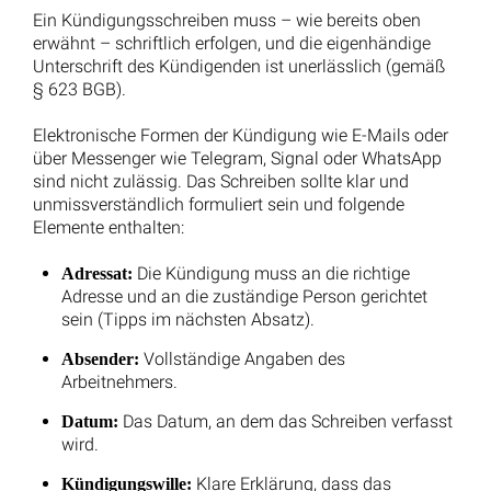
Arbeitsvertrag festgelegt sind. Sollte der Vertrag keine
speziellen Fristen enthalten, gilt die standardmäßige
gesetzliche Kündigungsfrist.
Die gesetzliche Kündigungsfrist umfasst einen Zeitraum
von vier Wochen und kann zum 15. eines Monats oder
zum Monatsende hin angewandt werden.
Verlängerte Kündigungsfrist
Die Dauer der Betriebszugehörigkeit beeinflusst die
Länge der gesetzlichen Kündigungsfrist bei einer
Kündigung durch den Arbeitgeber. Mit zunehmender
Betriebszugehörigkeit verlängert sich diese Frist
entsprechend.
Hier finden Sie eine entsprechende Liste:
1 Monat
2 Jahre Betriebszugehörigkeit:
Kündigungsfrist zum Ende eines Kalendermonats.
2 Monate
5 Jahre Betriebszugehörigkeit: