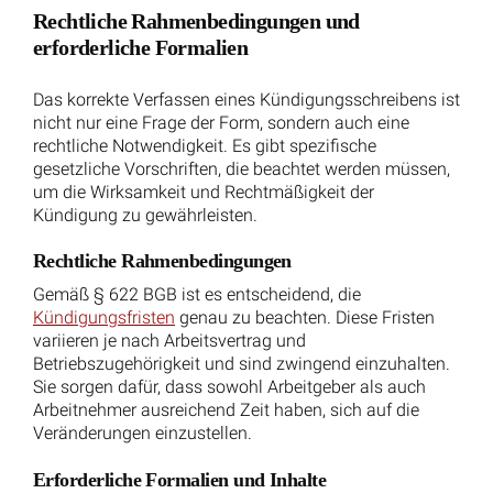
Direkt und ermöglicht
Persönliche Übergabe:
sofortiges Feedback, aber kann emotional
herausfordernd sein.
Sichert den
Postversand per Einschreiben:
Nachweis der Zustellung, insbesondere bei
Einschreiben mit Rückschein.
Wichtig anzumerken:
Eine Kündigung muss schriftlich erfolgen und eine
handschriftliche Unterschrift des Kündigenden
enthalten. Eine Kündigung, die mündlich oder über
digitale Kanäle wie E-Mail oder Fax ausgesprochen
wird, gilt nicht als wirksam und führt nicht zur
Beendigung des Arbeitsverhältnisses.
Kündigungsfristen für Arbeitnehmer
Prüfen Sie die Kündigungsfristen, die in Ihrem