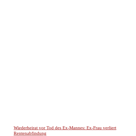
Kontaktformular
Termin vereinbaren
Impressum
Datenschutz
Mandantenhinweise nach DSGVO
Widerrufsbelehrung
Online Mandatsbedingungen
Kontakt
Glossar & FAQ
© 2025
–
Rechtsanwälte Kotz GbR – Arbeitsrecht Siegen
Alle Rechte vorbehalten.