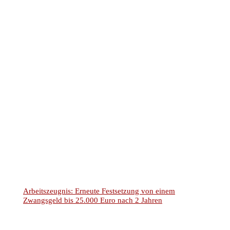
Kündigung ohne Zustimmung des Inklusionsamtes:
Raumpflegerin gewinnt trotz Unkenntnis