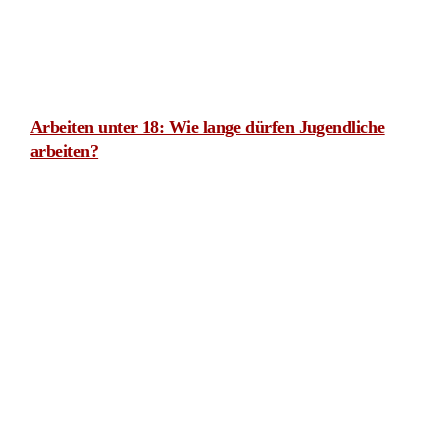
Entgelttransparenzgesetz: BAG begrenzt
Auskunftsanspruch örtlich und zeitlich