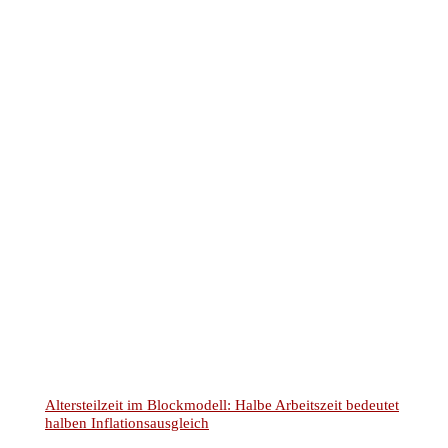
Rechtsanwalt und Notar Dr. Christian Kotz
Fachanwalt für Verkehrsrecht
Fachanwalt für Versicherungsrecht
Notar mit Amtssitz in Kreuztal
Bürozeiten:
von 8-18 Uhr
Montags bis Donnerstags
von 8-16 Uhr
Freitags
Individuelle Terminvereinbarung:
Mo-Do nach 18 Uhr und Samstags möglich.
Wir richten uns flexibel an die Bedürfnisse unserer
Mandanten.