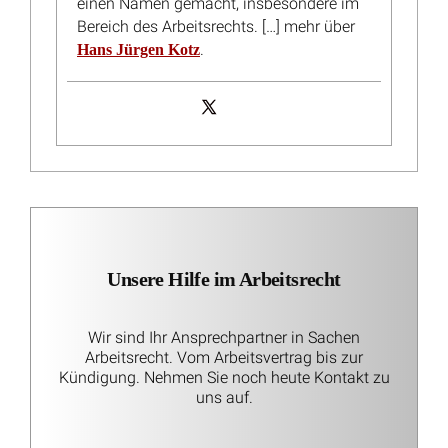
Rufbereitschaft als Arbeitszeit: Polizeibeamter scheitert
trotz 44 Prozent